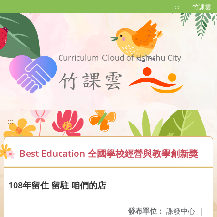
移至網頁之主要內容區位置
:::
竹課雲
:::
Best Education 全國學校經營與教學創新獎
108年留住 留駐 咱們的店
發布單位：
課發中心
|