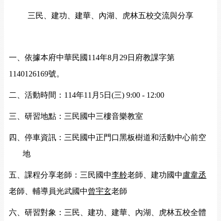
三民、建功、建華、內湖、虎林五校交流與分享
一、依據本府
中華民國
114
年
8
月
29
日府教課字第
1140126169
號
。
二、
活動時間：
114
年
11
月
5
日
(
三
) 9:00 - 12:00
三、研習地點：
三民國中
三樓音樂教室
四、停車資訊：
三民國中
正門口黑板樹道和活動中心前空
地
五、課程分享老師：
三民國中
李舲
老師
、建功國中
盧韋丞
老師、輔導員光武國中
曾宇玄
老師
六、研習對象：
三民、建功、建華、內湖、虎林五校
全體