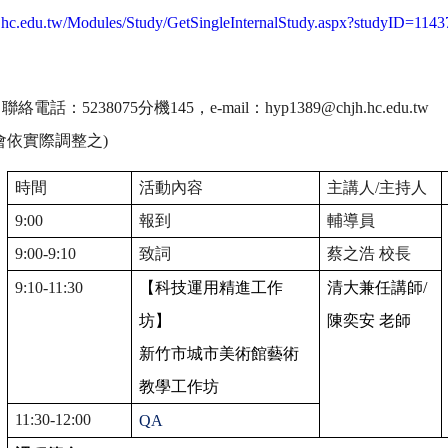
dy.hc.edu.tw/Modules/Study/GetSingleInternalStudy.aspx?studyID=114
，聯絡電話：
5238075
分機
145
，
e-mail
：
hyp1389@chjh.hc.edu.tw
會依實際調整之
)
時間
活動內容
主講人
/
主持人
9:00
報到
輔導員
9:00-9:10
致詞
蔡之浩 校長
9:10-11:30
【科技運用精進工作
清大兼任講師
/
坊】
陳奕安 老師
新竹市城市美術館藝術
教學工作坊
11:30-12:00
QA