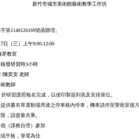
新竹市城市美術館藝術教學工作坊
課字第
1140126169
號函辦理。
17
日（三）上午
9:00-12:00
綠芽教室
者核發研習時
3
小時
師
/
陳奕安 老師
藝術教師
，於研習護照報名完成，以便印製簽到表及安排座位。
僅提供薰衣草運動場周邊之停車格內停車，機車請停至警衛室後
有限，請盡量共乘。
公假（課務自理）參加
電或平板，筆電為佳