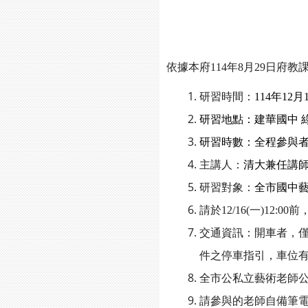
依據本府
114
年
8
月
29
日府教
研習時間：
114
年
12
月
研習地點：建華國中 
研習時數：全程參與
主講人：
清大兼任講
研習對象：
全市國中
請於
12/16(
一
)12:00
前
交通資訊：開車者，
件之停車指引，車位
全市公私立藝術老師
請參與的老師自備筆