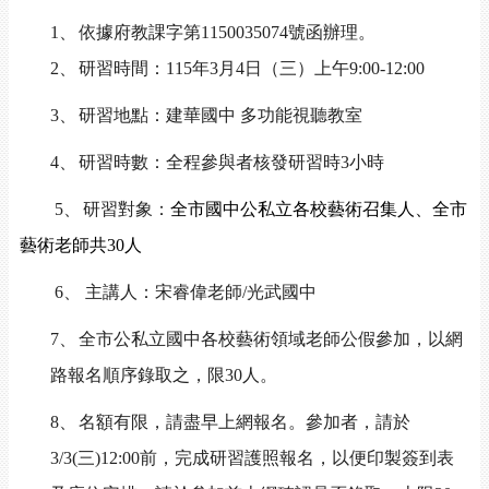
1
、
依據府教課字第
1150035074
號函辦理。
2
、
研習時間：
115
年
3
月
4
日（三）上午
9:00-12:00
3
、
研習地點：建華國中 多功能視聽教室
4
、
研習時數：全程參與者核發研習時
3
小時
5
、
研習對象：
全市國中公私立各校藝術召集人、全市
藝術老師共
30
人
6
、
主講人：宋睿偉老師
/
光武國中
7
、
全市公私立國中各校藝術領域老師公假參加，以網
路報名順序錄取之，限
30
人。
8
、
名額有限，請盡早上網報名。參加者，請於
3/3(
三
)12:00
前，完成研習護照報名，以便印製簽到表