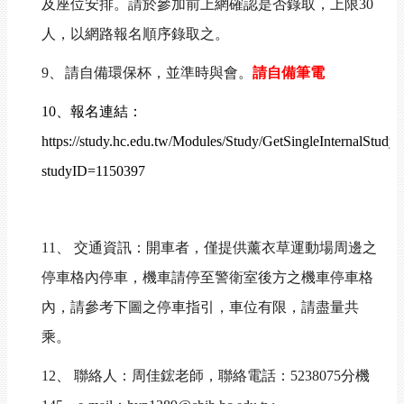
及座位安排。請於參加前上網確認是否錄取，上限
30
人，以網路報名順序錄取之。
9
、
請自備環保杯，並準時與會。
請自備筆電
10
、報名連結：
https://study.hc.edu.tw/Modules/Study/GetSingleInternalStudy.
studyID=1150397
11
、
交通資訊：開車者，僅提供薰衣草運動場周邊之
停車格內停車，機車請停至警衛室後方之機車停車格
內
，
請參考下圖之停車指引
，
車位有限
，
請盡量共
乘。
12
、
聯絡人：周佳鋐老師，聯絡電話：
5238075
分機