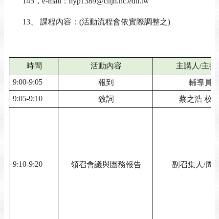
145
，
e-mail
：
hyp1389@chjh.hc.edu.tw
13
、
課程內容：
(
活動流程會依實際調整之
)
時間
活動內容
主講人
/
主持
9:00-9:05
報到
輔導員
9:05-9:10
致詞
蔡之浩 校
9:10-9:20
領召會議與團務報告
副召集人
/
周