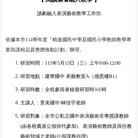
讀劇融入表演藝術教學工作坊
依據本市
114
學年度『精進國民中學及國民小學教師教學專
業與課程品質整體推動計劃』辦理
。
研習時間：
115
年
5
月
13
日（三）上午
9:00-12:00
研習地點：建華國中 表藝教室
A
（感恩樓
B1
）
研習時數：全程參與者核發研習時
3
小時
主講人：景美國中
/
林信宇
老師
研習對象：全市公私立國中表演藝術非專授課教師
(
由各校薦派公假排代參加
)
、表演藝術教師及與任教
藝術領域之老師
(
公假課務自理
)