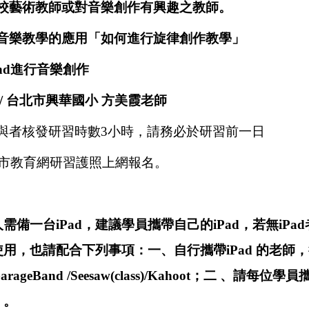
校
藝術教師或對音樂創作有
興趣之教師。
音樂教學的應用「如何進行旋律創作教學」
d進行音樂創作
/ 台北市興華國小 方美霞老師
與者核發研習時數
3
小時，請務必於研習前一日
研習護照上網報名。
需備一台iPad，建議學員攜帶自己的iPad，若無iP
員使用，也請配合下列事項：一、自行攜帶iPad 的老
ageBand /Seesaw(class)/Kahoot；二 、請
」。