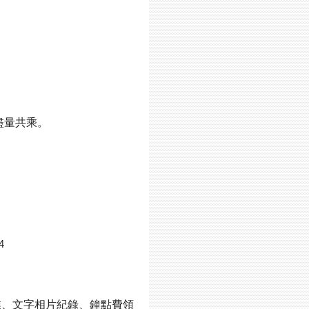
盡量共乘。
4
業、文字相片紀錄、鐘點費領