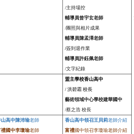
/
主持場控
輔導員曾宇玄老師
/
團照與相片成果
輔導員陳孟澤老師
/
簽到退作業
輔導員許鈺佩老師
/
文字紀錄
盟主學校香山高中
/
洪碧霜 校長
藝術領域中心學校建華國中
/
蔡之浩 校長
香山高
中
陳沛瑜
老師
香山高
中
領召王貝莉
老師介紹
富禮
國中李瓊瑜
老師
富禮
國中領召李瓊瑜老師介紹