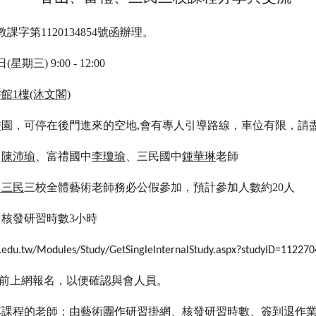
課字第1120134854號函辦理。
三) 9:00 - 12:00
館1樓(沐文閣)
園，可停在後門進來的空地,會有專人引導路線，車位有限，請
中
陳沛瑜
、富禮國中
李瓊瑜
、三民國中
鍾華琳
老師
、三民
三校全體藝術老師務必公假參加，預計參加人數約20人
核發研習時數3小時
c.edu.tw/Modules/Study/GetSingleInternalStudy.aspx?studyID=112270
前上網報名，以便確認與會人員。
享課程的老師；由藝術團作研習掛網、核發研習時數、簽到退作