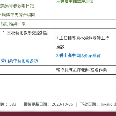
三民
國中
鍾華琳
老師
花美男青春歌唱日記
三民國中男聲合唱團
課程討論與回饋
三校藝術教學交流對話
1.
主任輔導員林淑鈴老師主持
座談
2.
香山高
中
團隊介紹導覽
香山高
中
藝術角參訪
輔導員陳孟澤老師/簽退作業
閱數：
583
|
最後更新日期：
2023-10-06
|
下架日期：
Invalid d