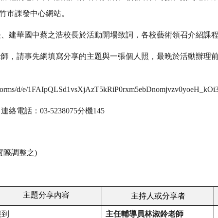
竹市課發中心網站。
長、建華國中蔡之浩校長於活動開場致詞，各校藝術領召介紹課
老師
，
請事先網填寫分享的主題與一張個人照，最晚於活動辦理
com/forms/d/e/1FAIpQLSd1vsXjAzT5kRiP0rxm5ebDnomjvzv0yoeH_kOi
話：03-5238075分機145
實際調整之)
主題分享內容
主持人或分享者
報到
主任輔導員林淑鈴老師