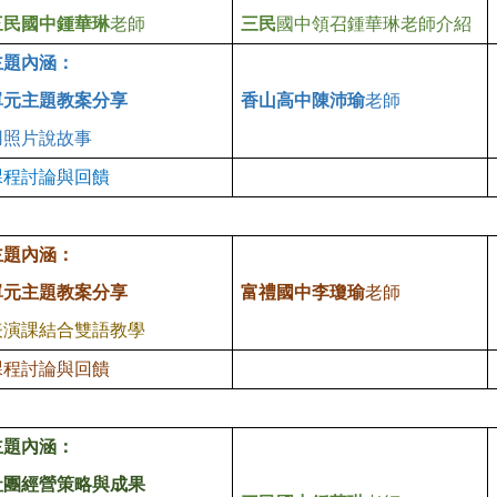
三民
國中
鍾華琳
老師
三民
國中領召鍾華琳老師介紹
主題內涵
：
單元主題教案分享
香山高
中
陳沛瑜
老師
用照片說故事
課程討論與回饋
主題內涵：
單元主題教案分享
富禮
國中李瓊瑜
老師
表演課結合雙語教學
課程討論與回饋
主題內涵：
社團經營策略與成果