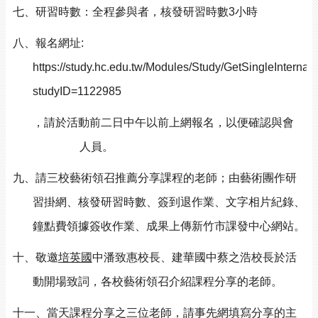
七、研習時數：全程參與者，核發研習時數3小時
八、報名網址:
https://study.hc.edu.tw/Modules/Study/GetSingleInternal
studyID=1122985
，請於活動前二日中午以前上網報名，以便確認與會
人員。
九、請三校藝術領召推薦分享課程的老師；由藝術團作研
習掛網、核發研習時數、簽到退作業、文字相片紀錄、
鐘點費領據簽收作業、成果上傳新竹市課發中心網站。
十、敬邀
培英國
中
潘致惠
校長、建華國中蔡之浩校長於活
動開場致詞，各校藝術領召介紹課程分享的老師。
十一、當天課程分享之三位老師，請事先網填寫分享的主