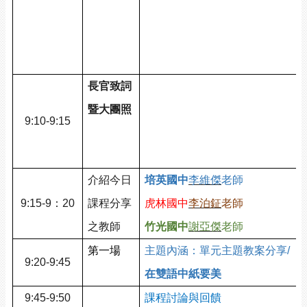
/
/
長官致詞
暨大團照
9:10-9:15
/
介紹今日
培英國
中
李維傑
老師
9:15-9
：20
課程分享
虎林
國中
李泊鉦
老師
之教師
竹光國中
謝亞傑
老師
第一場
主題內涵
：單元主題教案分享/
9:20-9:45
在雙語中紙要美
9:45-9:50
課程討論與回饋