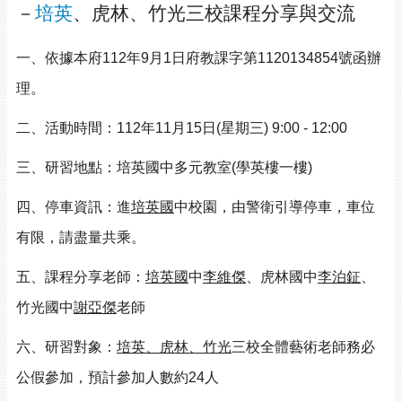
－
培英
、虎林、竹光三校課程分享與交流
一、依據本府112年9月1日府教課字第1120134854號函辦
理。
二、活動時間：112年11月15日(星期三) 9:00 - 12:00
三、研習地點：培英國中多元教室(學英樓一樓)
四、停車資訊：進
培英國
中校園，由警衛引導停車，車位
有限，請盡量共乘。
五、課程分享老師：
培英國
中
李維傑
、虎林國中
李泊鉦
、
竹光國中
謝亞傑
老師
六、研習對象：
培英、虎林、竹光
三校全體藝術老師務必
公假參加，預計參加人數約24人