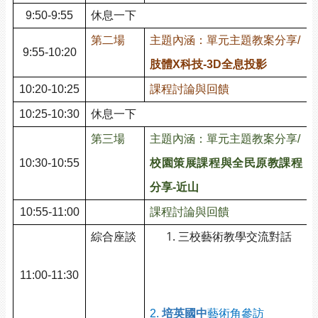
9:50-9:55
休息一下
第二場
主題內涵：單元主題教案分享/
9:55-10:20
肢體X科技-3D全息投影
10:20-10:25
課程討論與回饋
10:25-10:30
休息一下
第三場
主題內涵：單元主題教案分享/
10:30-10:55
校園策展課程與全民原教課程
分享-近山
10:55-11:00
課程討論與回饋
綜合座談
三校藝術教學交流對話
1
11:00-11:30
2
2.
培英國
中
藝術角參訪