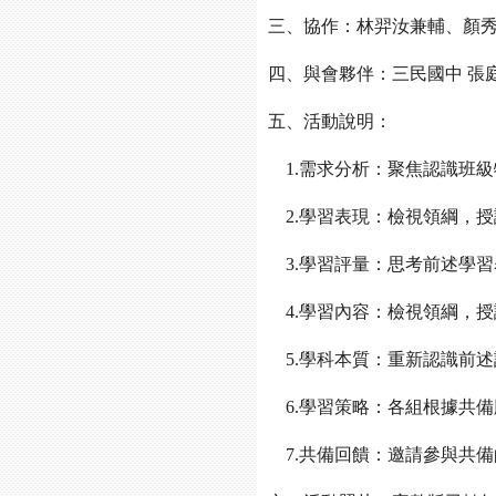
三、協作：林羿汝兼輔、顏
四、與會夥伴：三民國中 張
五、活動說明：
1.需求分析：聚焦認識班級
2.學習表現：檢視領綱，
3.學習評量：思考前述學
4
.學習內容：檢視領綱，
5.學科本質：重新認識前
6.學習策略：各組根據共備
7.共備回饋：邀請參與共備