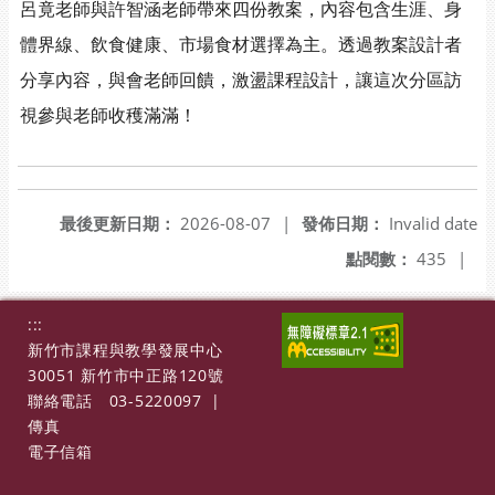
呂竟老師與許智涵老師帶來四份教案，內容包含生涯、身
體界線、飲食健康、市場食材選擇為主。透過教案設計者
分享內容，與會老師回饋，激盪課程設計，讓這次分區訪
視參與老師收穫滿滿！
最後更新日期：
2026-08-07
|
發佈日期：
Invalid date
點閱數：
435
|
:::
新竹市課程與教學發展中心
30051 新竹市中正路120號
聯絡電話
03-5220097
|
傳真
電子信箱