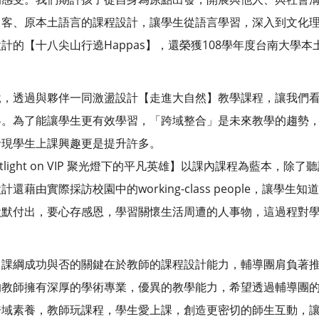
、客、原本土語言的課程設計，讓學生從語言學習，深入到文化
計的【十八尖山行遶Happas】，還榮獲108學年度台南大學本
說，透過與夥伴一同激盪設計【走進大自然】教學課程，讓我們
略。為了能讓學生更有效學習，「跨域整合」是未來教學的趨勢
發現學生上課興趣更是提升許多。
light on VIP 聚光燈下的平凡英雄】以課內課程為藍本，
藉由實際採訪校園中的working-class people，讓學
默默付出，要心存感恩，學習關懷生活周遭的人事物，這過程對
，課綱成功與否的關鍵在於教師的課程設計能力，輔導團肩負著
的教師擁有深厚的學術專業，優異的教學能力，希望透過輔導團
跨域素養，教師玩課程，學生愛上課，創造更密切的師生互動，