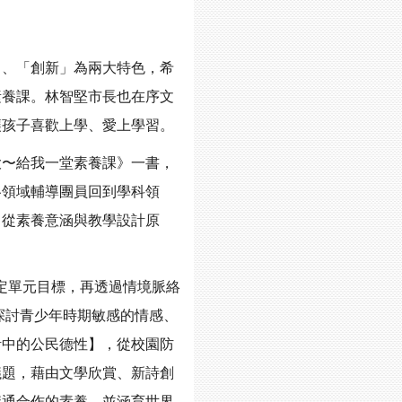
」、「創新」為兩大特色，希
素養課。林智堅市長也在序文
讓孩子喜歡上學、愛上學習。
大〜給我一堂素養課》一書，
各領域輔導團員回到學科領
，從素養意涵與教學設計原
定單元目標，再透過情境脈絡
探討青少年時期敏感的情感、
活中的公民德性】，從校園防
議題，藉由文學欣賞、新詩創
溝通合作的素養，並涵育世界