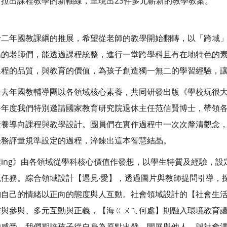
拉出課程教學的新軸線，呈現出23件多元嶄新的教學教案。
十二年國教課綱的推展，希望從老師的教學開始翻轉，以「跨域
場的老師們，能透過課程統整，進行一堂跨學科且有在地特色的
課程的品質，與教育的價值，為孩子創造獨一無二的學習經驗，
，去年國教輔導團以各領域核心素養，共同研發出版《學校玩很
今年度我們特別邀請國家教育研究院退休主任范信賢博士，帶領
素養導向課程與教學設計。團員們在實作過程中一次次釐清觀念
任務評量規準設定的過程，淬鍊出這本智慧結晶。
ing》由各領域從學科核心價值作發想，以學生特質及經驗，設
任務。綜合領域設計【遇見‧愛】，透過圖片與教師提問引導，
納自己的情緒以正向的態度與人互動。社會領域設計的【社會生
作與參與、多元互動與正義，【海ㄍㄨㄟ何處】則融入環境教育
的感受。我們期許孩子從自身為原點出發，開展與他人、與社會