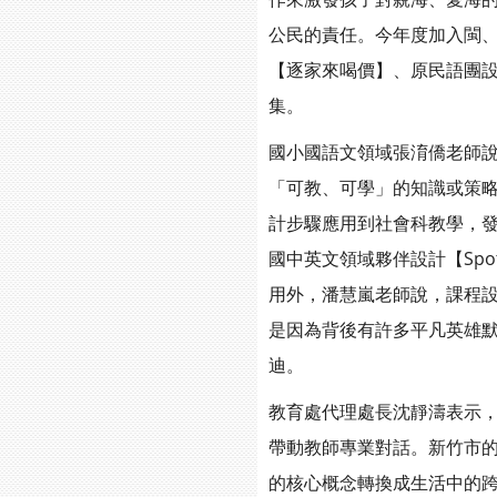
公民的責任。今年度加入閩
【逐家來喝價】、原民語團設
集。
國小國語文領域張淯僑老師
「可教、可學」的知識或策
計步驟應用到社會科教學，
國中英文領域夥伴設計【Spot
用外，潘慧嵐老師說，課程設計還
是因為背後有許多平凡英雄
迪。
教育處代理處長沈靜濤表示
帶動教師專業對話。新竹市
的核心概念轉換成生活中的