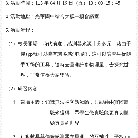
3. 活動時間
：
年
月
日（五）
：
：
113
04
19
13
00~15
45
4. 活動地點
：
光華國中綜合大樓一樓會議室
活動
流程：
5.
（
）校長開場：時代演進，感測器來源十分多元，藉由手
1
機
就可以擁有諸多感測功能，這可以讓學生從隨
app
手可得的工具，隨時去量測許多物理量，去探究世
界，非常值得大家學習。
（
）研習內容：
2
、建構主義：知識無法被客觀灌輸，只能藉由實際體
1
驗來獲得，帶學生做實驗能更真切體
驗真實的世界。
、行動載具與傳統感測器在量測上的互補性：平板
2
app