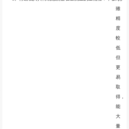
雖
精
度
較
低
但
更
易
取
得，
能
大
量