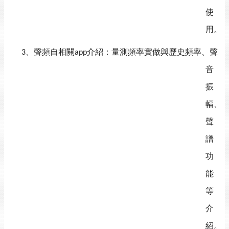
使
用。
、聲頻自相關
介紹：量測頻率實做與歷史頻率、聲
3
app
音
振
幅、
聲
譜
功
能
等
介
紹。