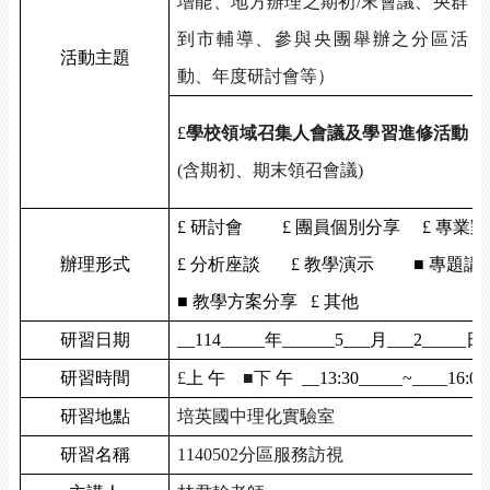
增能、地方辦理之期初/末會議、央群
到市輔導、參與央團舉辦之分區活
活動主題
動、年度研討會等）
£
學校領域召集人會議及學習進修活動
(
含期初、期末領召會議)
£
研討會
£
團員個別分享
£
專業對
辦理形式
£
分析座談
£
教學演示 ■ 專題講
■ 教學方案分享
£
其他
研習日期
__114_____
年______5___月___2_____日
研習時間
£
上 午
■下
午 __13:30_____~____16:00
研習地點
培英國中理化實驗室
研習名稱
1140502
分區服務訪視