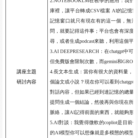
2.NOTEBOOKLM
在教學的應用：我們
庫裡，讓平台轉成
CSV
檔案
AI
的記憶窗
記憶窗口就只有現在有的這一個，無法
問，就要記得這件事；平台也會有深度
尋，或者生成
podcast
來聽，利用這個平
3.AI DEEPRESEARCH
：在
chatgpt
中可
但免費版會限制次數，而
gemini
和
GROK
講座主題
4.
長文本生成：當你有很大的資料量，
研討內容
個論文或小說？現在你可以看到
chatgpt
對話內容，但如果已經到達記憶的總量
提問生成一個結論，然後再與你現在所
脈絡，讓
AI
記得前面的東西，就能夠形
5.AI
對談：我覺得微軟的
copliot
是目前作
的
AI
模型你可以想像就是多模態的模型