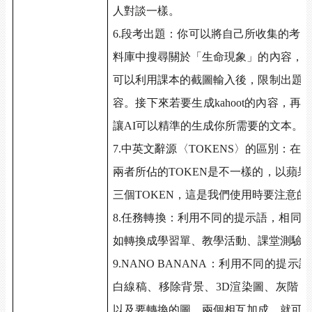
人對談一樣。
6.
段考出題：你可以將自己所收集的考題
料庫中搜尋關於「生命現象」的內容，
可以利用課本的截圖輸入後，限制出題
容。接下來若要生成
kahoot
的內容，再
讓
AI
可以精準的生成你所需要的文本。
7.
中英文辭源〈
TOKENS
〉的區別：在
兩者所佔的
TOKEN
是不一樣的，以蘋果
三個
TOKEN
，這是我們使用時要注意的
8.
任務轉換：利用不同的提示語，相同
如轉換成學習單、教學活動、課堂測驗
9.NANO BANANA
：利用不同的提示語
白線稿、移除背景、
3D
渲染圖、灰階，
以及要轉換的圖，兩個相互加成，就可