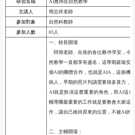
研習名稱
AI
應用在自然教學
主講人
簡志祥老師
參加對象
自然科教師
參加人數
65
人
一、校長開場
阿簡老師、在座的各位夥伴早安，今
然教學一直都享有盛名，這學期庭瑜安
個
AI
的團體合作，也就是
AIA
，這個機
病人，早期的照片判讀需要很多算力，
AI
就是扮演這麼重要的角色，而
AI
這件
輔導團最重要的工作就是要教會大家這
作，讓自己維持原來的位置，不被
AI
的
二、主輔開場：