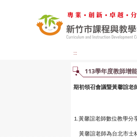
:::
113學年度教師增
期初領召會議暨黃馨誼老
1.
黃馨誼老師數位教學分
黃馨誼老師為台北市士林