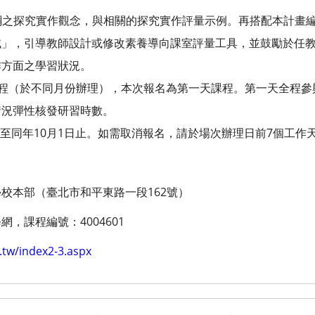
課綱之探究實作觀念，與相關的探究實作評量示例。再搭配本計畫
域」，引導教師設計或修改素養導向課室評量工具，並鼓勵於任
作方面之學習狀況。
天課程（於不同月份辦理），本次報名為第一天課程。第一天全程參
情況彈性核發研習時數。
4日起至同年10月1日止。如需取消報名，請於場次辦理日前7個工
校本部（臺北市和平東路一段162號）
，課程編號：4004601
.tw/index2-3.aspx