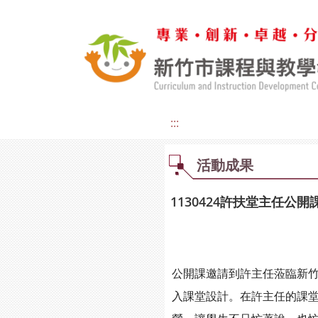
:::
活動成果
1130424許扶堂主任公開
公開課邀請到許主任蒞臨新
入課堂設計。在許主任的課