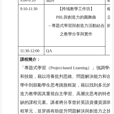
9:00-9:10
致詞
蔡
9:10-11:30
【跨域教學工作坊】
楊
PBL
與創造力的圓舞曲
立
－專題式學習與創造力活動結合
師
之教學分享與實作
11:30-12:00
QA
課程簡介：
「專題式學習（
）」強調學生
Project-based Learning
和技能，藉以培養批判思維、問題解決能力和合
學中則鼓勵學生思考跳脫框架，藉以找到多元的問
造力教學因其重視自主學習、高層次思考的特色
缺的課程元素。講者將分享曾於英語資優資源班實
程單元，並穿插有助提升問題解決與創造力之技