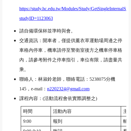
https://study.hc.edu.tw/Modules/Study/GetSingleInternalStu
studyID=1123063
請自備環保杯並準時與會。
交通資訊：開車者，僅提供薰衣草運動場周邊之停
車格內停車，機車請停至警衛室後方之機車停車格
內
，
請參考附件之停車指引
，
車位有限
，
請盡量共
乘。
聯絡人：林淑鈴老師，聯絡電話：5238075分機
145，e-mail：
n2202324@gmail.com
課程內容：(活動流程會依實際調整之)
時間
活動內容
主
9:00
報到
輔