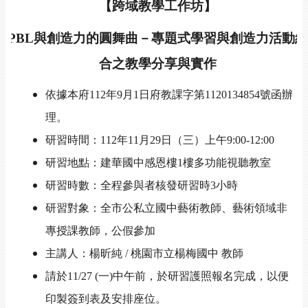
【跨域教學工作坊】
PBL
與創造力的圓舞曲－專題式學習與創造力活動結
合之教學分享與實作
依據本府112年9月1日府教課字第1120134854號函辦
理。
研習時間：112年11月29日（三）上午9:00-12:00
研習地點：建華國中感恩樓1樓多功能視聽教室
研習時數：全程參與者核發研習時3小時
研習對象：
全市公私立國中藝術教師
、藝術領域非
專授課教師
，公假參加
主講人：
楊
昕純
/
桃園市立楊梅國中 教師
請於11/27 (一)中午前，於研習護照報名完成，以便
印製簽到表及安排座位。