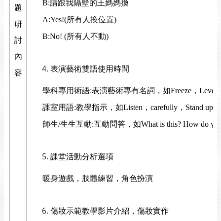
B:
請跟我隔壁的王媽媽換
題
A:Yes!(
所有人換位置)
研
B:No! (
所有人不動)
討
內
表演藝術雙語使用時間
容
學科專用術語:表演藝術專有名詞，如Freeze，Level，F
課室用語:教學指示，如Listen，carefully，Stand up，Find
師生/生生互動:互動問答，如What is this? How do you fee
課堂活動分析選項
暖身遊戲，肢體練習，角色扮演
傷妝示範教學影片介紹，傷妝實作