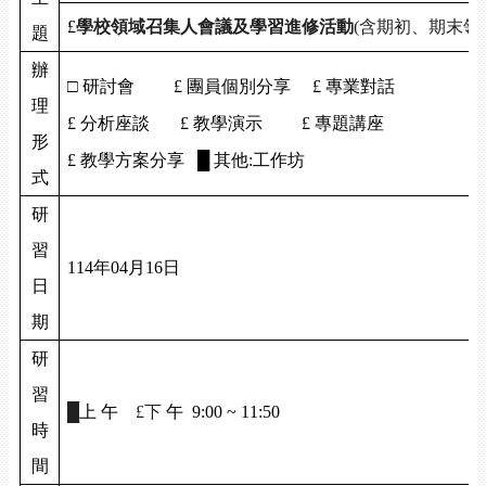
£
學校領域召集人會議及學習進修活動
(
含期初、期末領
題
辦
□ 研討會
£
團員個別分享
£
專業對話
理
£
分析座談
£
教學演示
£
專題講座
形
£
教學方案分享 █ 其他:工作坊
式
研
習
114
年04月16日
日
期
研
習
█
上 午
£
下
午 9:00 ~ 11:50
時
間