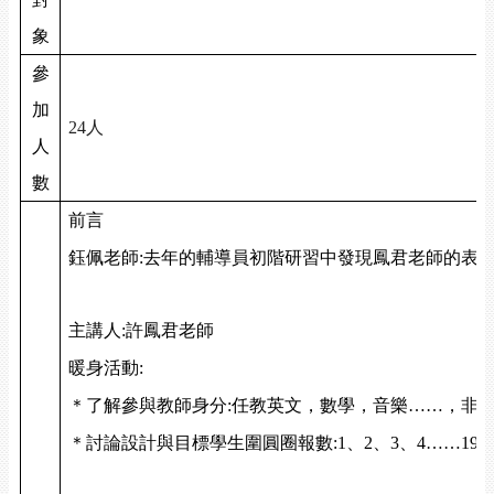
象
參
加
24
人
人
數
前言
鈺佩老師:去年的輔導員初階研習中發現鳳君老師的表
主講人:許鳳君老師
暖身活動:
＊了解參與教師身分:任教英文，數學，音樂……，非
＊討論設計與目標學生圍圓圈報數:1、2、3、4……19