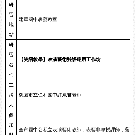
研
習
建華國中表藝教室
地
點
研
習
【雙語教學】表演藝術雙語應用工作坊
名
稱
主
講
桃園市立仁和國中許鳳君老師
人
參
加
全市國中公私立表演藝術教師，表藝非專授課師，藝術
對