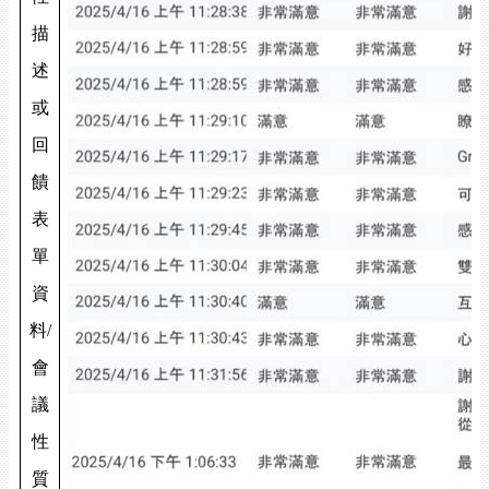
描
述
或
回
饋
表
單
資
料/
會
議
性
質