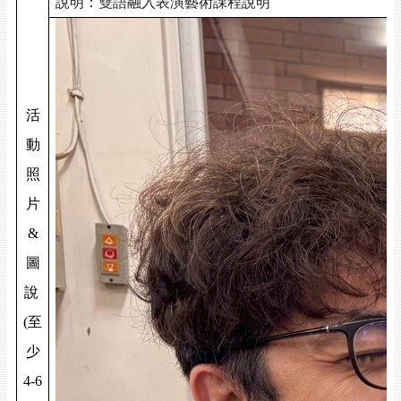
說明：雙語融入表演藝術課程說明
活
動
照
片
&
圖
說
(
至
少
4-6