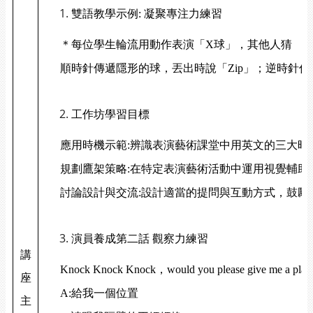
雙語教學示例: 凝聚專注力練習
＊每位學生輪流用動作表演「X球」，其他人猜
順時針傳遞隱形的球，丟出時說「Zip」；逆時針傳遞隱
工作坊學習目標
應用時機示範:辨識表演藝術課堂中用英文的三大時
規劃鷹架策略:在特定表演藝術活動中運用視覺輔助
討論設計與交流:設計適當的提問與互動方式，鼓勵
演員養成第二話 觀察力練習
講
Knock Knock Knock
，would you please give me a plac
座
A:
給我一個位置
主