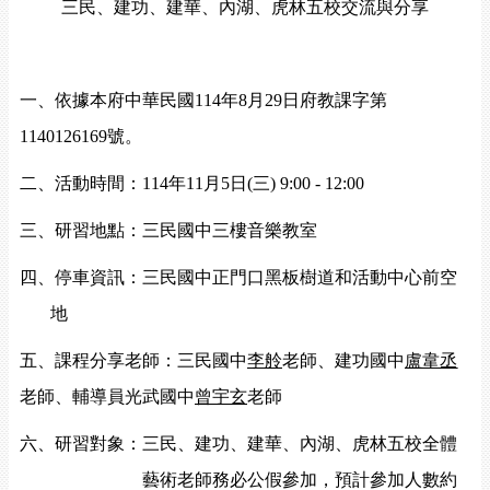
三民、建功、建華、內湖、虎林五校交流與分享
一、依據本府
中華民國
114
年
8
月
29
日府教課字第
1140126169
號
。
二、
活動時間：
114
年
11
月
5
日
(
三
) 9:00 - 12:00
三、研習地點：
三民國中
三樓音樂教室
四、停車資訊：
三民國中
正門口黑板樹道和活動中心前空
地
五、課程分享老師：
三民國中
李舲
老師
、建功國中
盧韋丞
老師、輔導員光武國中
曾宇玄
老師
六、研習對象：
三民、建功、建華、內湖、虎林五校
全體
藝術老師務必公假參加，預計參加人數約