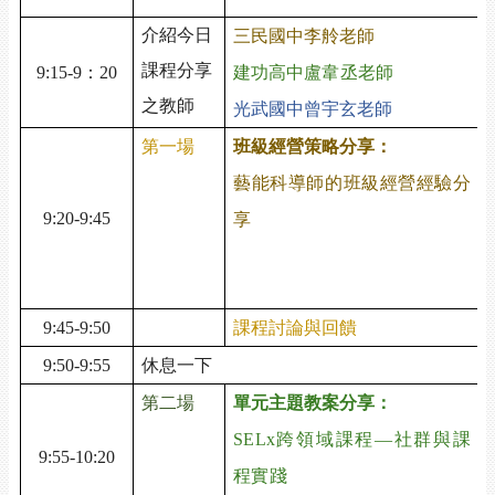
介紹今日
三民國中
李舲
老師
課程分享
9:15-9
：
20
建功高中
盧韋丞
老師
之教師
光武國中曾宇玄老師
第一場
班級經營策略分享：
藝能科導師的班級經營經驗分
9:20-9:45
享
9:45-9:50
課程討論與回饋
9:50-9:55
休息一下
第二場
單元主題教案分享：
SELx
跨領域課程
—
社群與課
9:55-10:20
程實踐