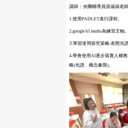
講師：央團輔導員游涵淑老
1.使用PADLET進行課程。
2.
googleAI studio為練習主軸
3.
學習使用探究策略:表態光
4.
學會使用AI逐步落實人權
略(光譜、概念象限)。