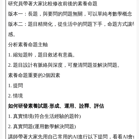
研究員帶著大家比較修改前後的素養命題
版本一：長題，與要問的問題無關，可以單純考數學概念，
版本二：題目精簡化，從生活中的問題下手，命題方式讓學
感。
分析素養命題主軸
1.
縮短題幹，題目敘述有意義。
2.
題目設計有脈絡與深度，可釐清問題並解決問題。
素養命題重要的
2
個因素
1.
提問
2.
情境
如何研發素養試題
-
形成、運用、詮釋、評估
1.
真實情境
(
符合生活經驗的題幹
)
2.
真實問題
(
運用數學解決問題
)
講師帶著大家先用自己常用的
AI
進行以下提問，看看
AI
會命