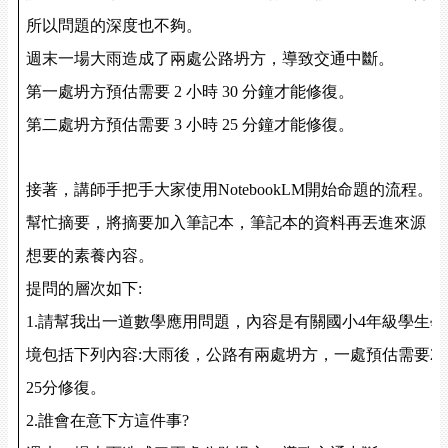
所以問題的深度也不夠。
週末一場大雨造成了兩處公路坍方，導致交通中斷。
第一處坍方預估需要
2
小時
30
分鐘才能修復。
第二處坍方預估需要
3
小時
25
分鐘才能修復。
接著，講師手把手大家使用
NotebookLM
開始命題的流程。
幫忙摘要，將摘要加入筆記本，筆記本的資料再丟進來源，
想要的素養內容。
提問的層次如下
:
1.
請幫我出一道數學應用問題，內容是有關國小
4
年級學生學
境包括下列內容
:
大雨後，公路有兩處坍方，一處預估需要
2
25
分修復。
2.
誰會在意下方這件事
?