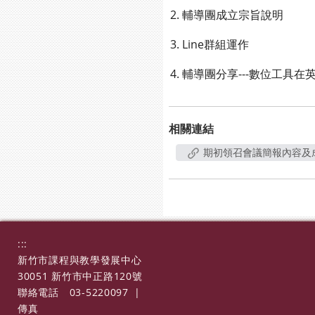
2. 輔導團成立宗旨說明
3. Line群組運作
4. 輔導團分享---數位工具
相關連結
期初領召會議簡報內容及
:::
新竹市課程與教學發展中心
30051 新竹市中正路120號
聯絡電話
03-5220097
|
傳真