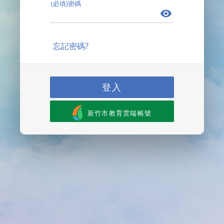
(必填)密碼
忘記密碼?
登入
新竹市教育雲端帳號