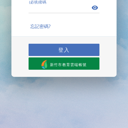
(必填)密碼
忘記密碼?
登入
新竹市教育雲端帳號