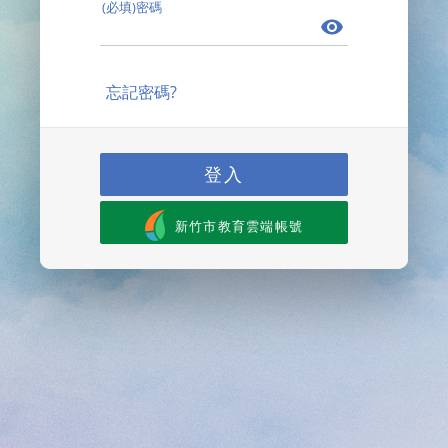
(必填)密碼
忘記密碼?
登入
新竹市教育雲端帳號