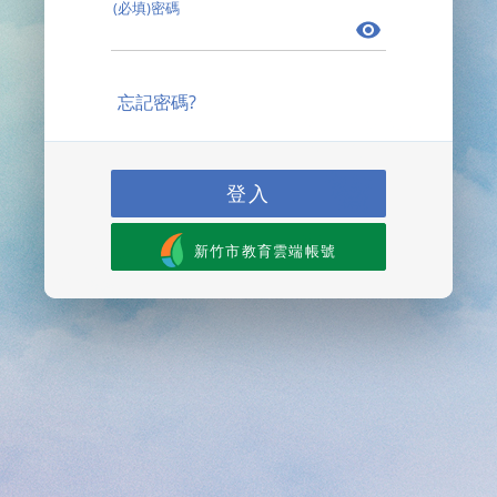
(必填)密碼
忘記密碼?
登入
新竹市教育雲端帳號