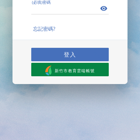
(必填)密碼
忘記密碼?
登入
新竹市教育雲端帳號