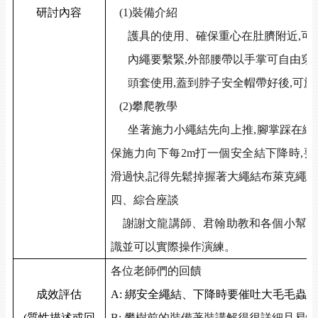
研討內容
(1)
裝備介紹
護具的使用、確保重心在肚臍附近
,
可
內繩要繫緊
,
外部腰帶以手掌可自由穿
頭套使用
,
蓋到脖子安全帽帶好後
,
可旋
(2)
攀爬教學
坐著施力小繩結先向上推
,
腳掌踩在繩
保施力向下每
2m
打一個安全結下降時
,
要
滑過快
,
記得先鬆掉握著大繩結布萊克繩結
四、綜合座談
謝謝文龍講師、君翰助教和各個小幫
識並可以實際操作演練。
各位老師們的回饋
成效評估
A:
綁安全繩結、下降時要催吐大毛毛蟲
(
質性描述或回
B:
攀樹前的裝備著裝講解得很詳細且易懂