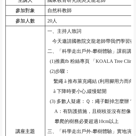
主講人
國家教育研究院吳文龍老師
參加對象
自然科教師
參加人數
20
人
一、主持人致詞
今天邀請國教院文龍老師帶我們學習很
二、「科學走出戶外
-
攀樹體驗」課前講
(1)
推薦
fb
粉絲專頁 「
KOALA Tree Climb
(2)
步驟：
繫繩
à
推布萊克繩結
(
利用腳用力而向
à
下降時要小心
,
緩慢鬆開
(3)
多數人疑慮：Ｑ：繩子斷掉怎麼辦？
A
：有防護措施，且樹枝並沒有想像中
攀爬的樹務必要超過
10cm
以上
講座主題
三、「科學走出戶外
-
攀樹體驗」實地演