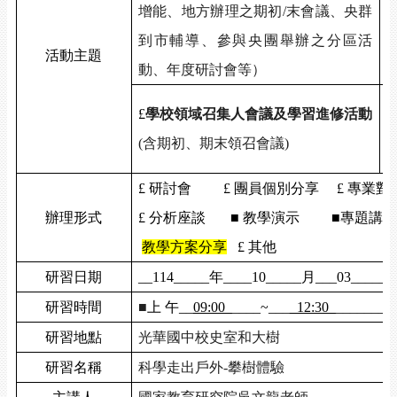
增能、地方辦理之期初
/
末會議、央群
到市輔導、參與央團舉辦之分區活
活動主題
動、年度研討會等）
■
£
學校領域召集人會議及學習進修活動
(
含期初、期末領召會議
)
£
研討會
£
團員個別分享
£
專業對
辦理形式
£
分析座談
■ 教學演示
■專題講座
教學方案分享
£
其他
研習日期
__114_____
年
____10_____
月
___03______
研習時間
■
上 午
__
09:00_
____~___
_12:30_
_______
研習地點
光華國中校史室和大樹
研習名稱
科學走出戶外
-
攀樹體驗