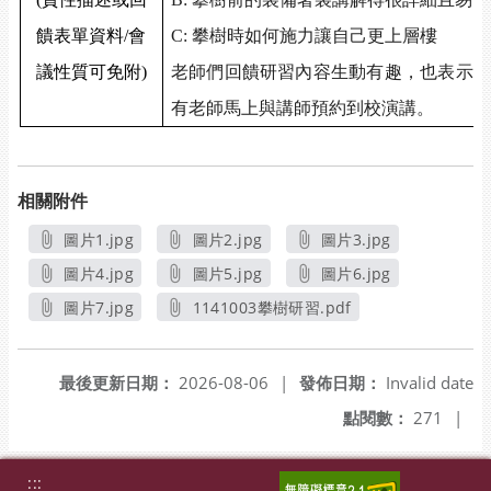
饋表單資料
/
會
C:
攀樹時如何施力讓自己更上層樓
議性質可免附
)
老師們回饋研習內容生動有趣，也表示非
有老師馬上與講師預約到校演講。
相關附件
圖片1.jpg
圖片2.jpg
圖片3.jpg
另開新視窗
另開新視窗
另開新視窗
圖片4.jpg
圖片5.jpg
圖片6.jpg
另開新視窗
另開新視窗
另開新視窗
圖片7.jpg
1141003攀樹研習.pdf
另開新視窗
另開新視窗
最後更新日期：
2026-08-06
|
發佈日期：
Invalid date
點閱數：
271
|
:::