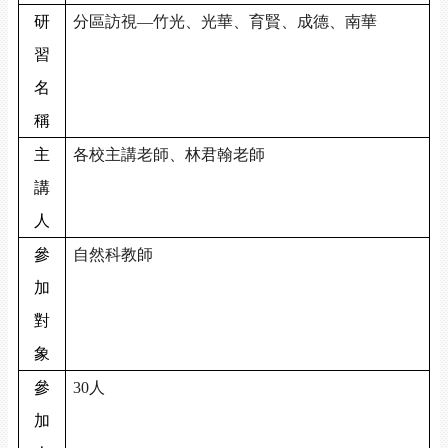
研
分區訪視
—
竹光、光華、育賢、成德、南華
習
名
稱
主
各校主講老師、林君翰老師
講
人
參
自然科教師
加
對
象
參
30
人
加