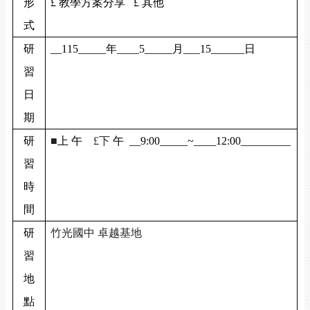
形
£
教學方案分享
£
其他
式
研
__115_____
年
____5_____
月
___15______
日
習
日
期
研
■
上 午
£
下
午
__9:00_____~____12:00_________
習
時
間
研
竹光國中 卓越基地
習
地
點