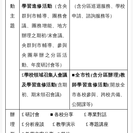
動
學習進修活動
（含央
（含分區巡迴服務、學校
主
群到市輔導、團務會
申請、諮詢服務等）
題
議、團務增能、地方
辦理之期初
/
末會議、
央群到市輔導、參與
央團舉辦之分區活
動、年度研討會等）
£
學校領域召集人會議
■
全市性
(
含分區辦理
)
教
及學習進修活動
(
含期
師學習進修活動
(
開放全
初、期末領召會議
)
市各校參與、跨校共備、
公開課等
)
辦
£
研討會
■ 各校分享
£
專業對話
理
£
分析座談
£
教學演示
£
專題講座