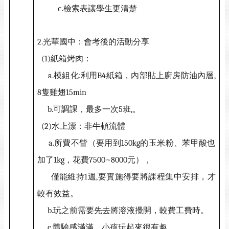
c.
檢索表讓學生更清楚
2.
光華國中：會考後的活動分享
(1)
紙箱烤肉：
a.
模組化
:
利用
B4
紙箱，內部貼上廚房防油內層
,
8
隻雞翅
15min
b.
可調課，最多一次
5
班
,
。
(2)
水上漂：非牛頓流體
a.
所費不眥（要用到
150kg
的玉米粉、苯甲酸也
加了
1kg
，花費
7500~8000
元），
僅能維持
1
週
,
要實施得要將課程集中安排，才
較有效益。
b.
玩之前需要先去將溶液攪開，較費工費時。
c.
體驗感滿滿，小孩玩起來很有趣。