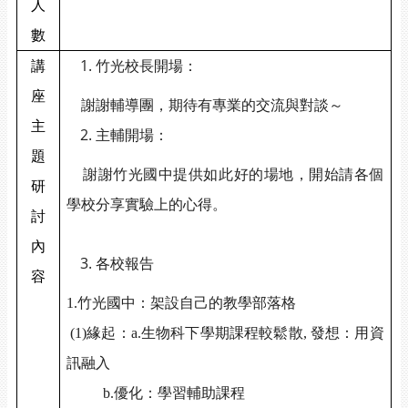
人
數
講
竹光校長開場：
座
謝謝輔導團，期待有專業的交流與對談～
主
主輔開場：
題
謝謝竹光國中提供如此好的場地，開始請各個
研
學校分享實驗上的心得。
討
內
各校報告
容
1.
竹光國中：架設自己的教學部落格
(1)
緣起：
a.
生物科下學期課程較鬆散
,
發想：用資
訊融入
b.
優化：學習輔助課程