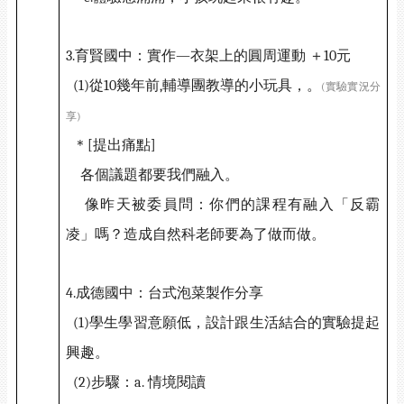
3.
育賢國中：實作
—
衣架上的圓周運動
＋
10
元
(1)
從
10
幾年前
,
輔導團教導的小玩具，。
(
實驗實況分
享
)
＊
[
提出痛點
]
各個議題都要我們融入。
像昨天被委員問：你們的課程有融入「反霸
凌」嗎？造成自然科老師要為了做而做。
4.
成德國中：台式泡菜製作分享
(1)
學生學習意願低，設計跟生活結合的實驗提起
興趣。
(2)
步驟：
a.
情境閱讀