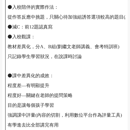
⚫
入校陪伴的實際作法：
從作答反應中挑題，只關心待加強組誘答選項較高的題目(討
⚫
減C：前12題認真寫
⚫
入校觀課：
教材差異化，分A、B組(劉繼文老師講義、會考特訓班)
只記錄學生學習狀況，在說課時討論
⚫
課中差異化的成效：
程度差—有明顯提升
程度好—關鍵在老師的提問策略
目的是讓每個孩子學習
強調課中評量(內容的切割，利用數位平台作為評量工具)
有學進去比全部講完有用