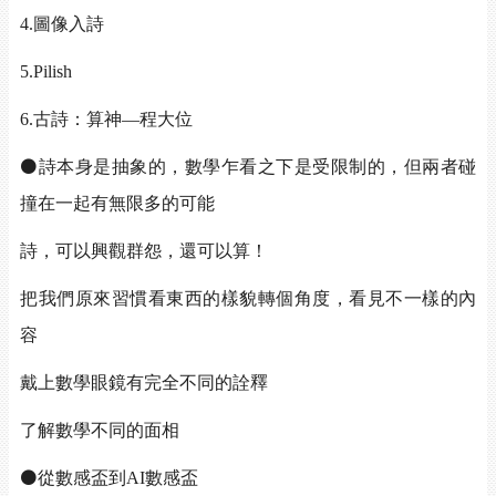
4.
圖像入詩
5.Pilish
6.
古詩：算神—程大位
⚫
詩本身是抽象的，數學乍看之下是受限制的，但兩者碰
撞在一起有無限多的可能
詩，可以興觀群怨，還可以算！
把我們原來習慣看東西的樣貌轉個角度，看見不一樣的內
容
戴上數學眼鏡有完全不同的詮釋
了解數學不同的面相
⚫
從數感盃到
AI
數感盃